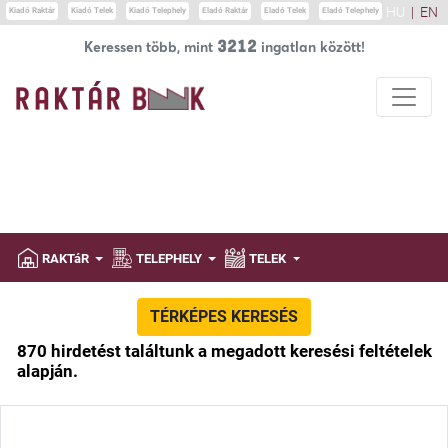
HU
|
EN
Kiadó Raktár
Kiadó Telek
Kiadó Telephely
Eladó Raktár
Eladó Telek
Eladó Telephely
3212
Keressen több, mint
ingatlan között!
Warning
: count(): Parameter must be an array or an object that implements
Countable in
/home/grifton/uj2.raktarbank.hu/search.php
on line
220
Warning
: Invalid argument supplied for foreach() in
/home/grifton/uj2.raktarbank.hu/search.php
on line
222
RAKTáR
TELEPHELY
TELEK
TÉRKÉPES KERESÉS
870 hirdetést találtunk a megadott keresési feltételek
alapján.