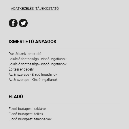
ADATKEZELÉSI TÁJÉKOZTATÓ
ISMERTETŐ ANYAGOK
Raktárbank ismertető
Lokáció fontossága - eladó ingatlanok
Lokáció fontossága - kiadó ingatlanok
Építési engedély
Az ár szerepe - Eladó Ingatlanok
Az ár szerepe - Kiadó Ingatlanok
ELADÓ
Eladó budapesti raktárak
Eladó budapesti telkek
Eladó budapesti telephelyek