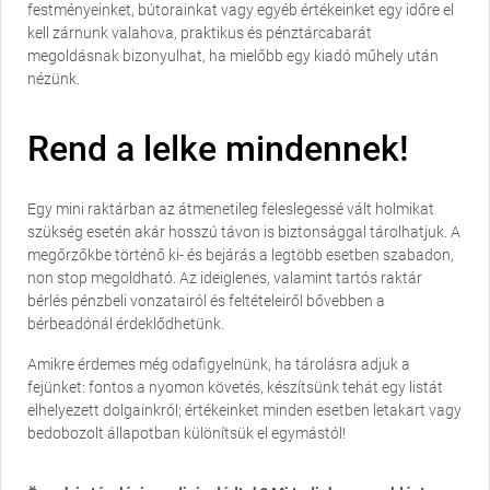
festményeinket, bútorainkat vagy egyéb értékeinket egy időre el
kell zárnunk valahova, praktikus és pénztárcabarát
megoldásnak bizonyulhat, ha mielőbb egy kiadó műhely után
nézünk.
Rend a lelke mindennek!
Egy mini raktárban az átmenetileg feleslegessé vált holmikat
szükség esetén akár hosszú távon is biztonsággal tárolhatjuk. A
megőrzőkbe történő ki- és bejárás a legtöbb esetben szabadon,
non stop megoldható. Az ideiglenes, valamint tartós raktár
bérlés pénzbeli vonzatairól és feltételeiről bővebben a
bérbeadónál érdeklődhetünk.
Amikre érdemes még odafigyelnünk, ha tárolásra adjuk a
fejünket: fontos a nyomon követés, készítsünk tehát egy listát
elhelyezett dolgainkról; értékeinket minden esetben letakart vagy
bedobozolt állapotban különítsük el egymástól!