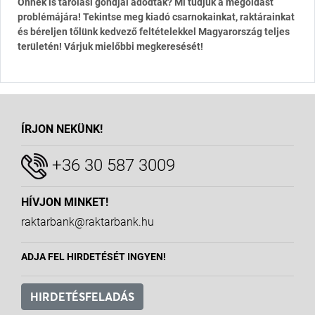
Önnek is tárolási gondjai adódtak? Mi tudjuk a megoldást
problémájára! Tekintse meg kiadó csarnokainkat, raktárainkat
és béreljen tőlünk kedvező feltételekkel Magyarország teljes
területén! Várjuk mielőbbi megkeresését!
ÍRJON NEKÜNK!
+36 30 587 3009
HÍVJON MINKET!
raktarbank@raktarbank.hu
ADJA FEL HIRDETÉSÉT INGYEN!
HIRDETÉSFELADÁS