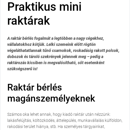
Praktikus mini
raktárak
A raktár bérlés fogalmát a legtöbben a nagy cégekhez,
vállalatokhoz kötjük. Lelki szemeink előtt rögtön
végeláthatatlannak tűnő csarnokok, roskadásig rakott polcok,
dobozok és tároló szekrények jelennek meg – pedig a
raktározás kicsiben is megvalósítható, sőt esetenként
szükségszerű is!
Raktár bérlés
magánszemélyeknek
Számos oka lehet annak, hogy kiadó raktár után nézzünk:
lakásfelújítás, költözködés, áttelepülés, munkavállalás külföldön,
rakodási terület hiánya, stb. Ha személyes tárgyainkat,