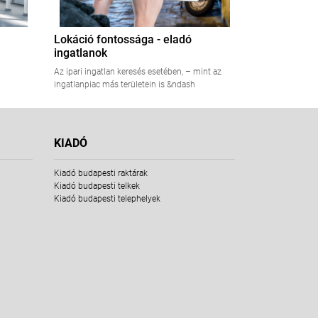
Lokáció fontossága - eladó
ingatlanok
Az ipari ingatlan keresés esetében, – mint az
ingatlanpiac más területein is &ndash
KIADÓ
Kiadó budapesti raktárak
Kiadó budapesti telkek
Kiadó budapesti telephelyek