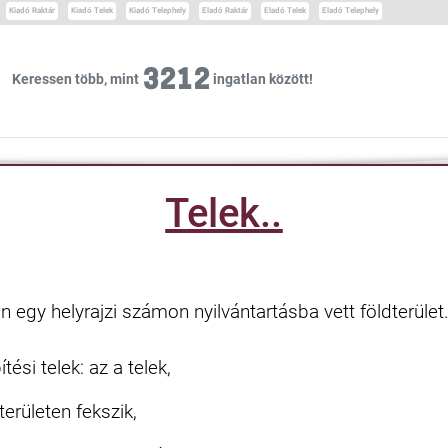
Kiadó Raktár
Kiadó Telek
Kiadó Telephely
Eladó Raktár
Eladó Telek
Eladó Telephely
3212
Keressen több, mint
ingatlan között!
Telek..
artásban egy helyrajzi számon nyilvántartá
 az a telek,
erületen fekszik,