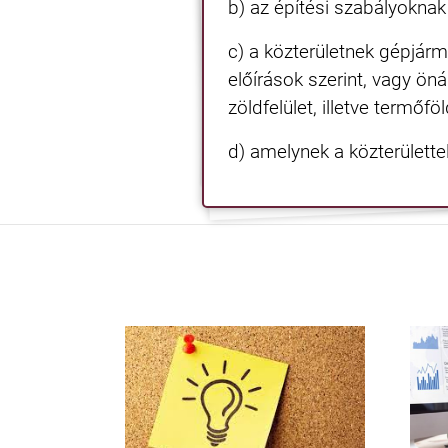
b) az építési szabályoknak 
c) a közterületnek gépjárm
előírások szerint, vagy öná
zöldfelület, illetve termőf
d) amelynek a közterülett