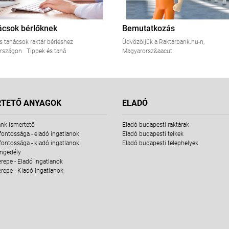
ácsok bérlőknek
Bemutatkozás
s tanácsok raktár bérléshez
Üdvözöljük a Raktárbank.hu-n,
rszágon Tippek és taná
Magyarorsz&aacut
RTETŐ ANYAGOK
ELADÓ
nk ismertető
Eladó budapesti raktárak
fontossága - eladó ingatlanok
Eladó budapesti telkek
fontossága - kiadó ingatlanok
Eladó budapesti telephelyek
engedély
erepe - Eladó Ingatlanok
erepe - Kiadó Ingatlanok