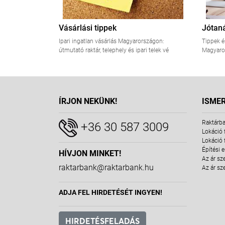
Vásárlási tippek
Jótan
Ipari ingatlan vásárlás Magyarországon:
Tippek é
útmutató raktár, telephely és ipari telek vé
Magyaro
ÍRJON NEKÜNK!
ISME
Raktárba
+36 30 587 3009
Lokáció 
Lokáció 
Építési 
HÍVJON MINKET!
Az ár sz
raktarbank@raktarbank.hu
Az ár sz
ADJA FEL HIRDETÉSÉT INGYEN!
HIRDETÉSFELADÁS