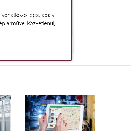
e vonatkozó jogszabályi
gépjárművel közvetlenül,