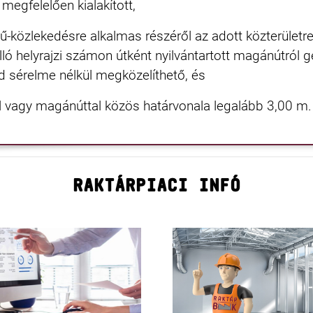
megfelelően kialakított,
ű-közlekedésre alkalmas részéről az adott közterületr
lló helyrajzi számon útként nyilvántartott magánútról 
öld sérelme nélkül megközelíthető, és
el vagy magánúttal közös határvonala legalább 3,00 m.
RAKTÁRPIACI INFÓ