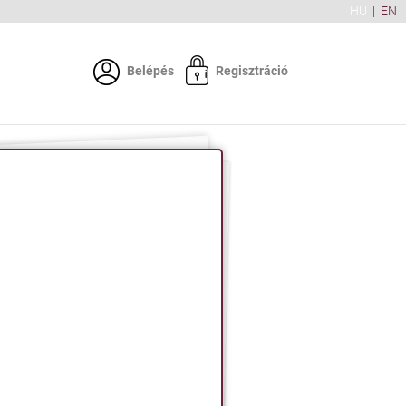
HU
|
EN
Belépés
Regisztráció
sba vett földterület.