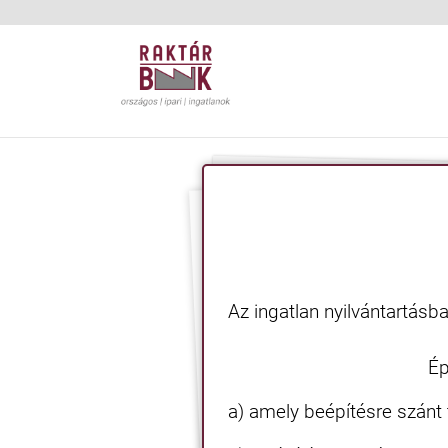
Az ingatlan nyilvánt
Építési telek:
a) amely beépítésre szánt t