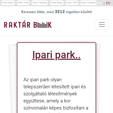
HU
|
EN
Kiadó Raktár
Kiadó Telek
Kiadó Telephely
Eladó Raktár
Eladó Telek
Eladó Telephely
3212
Keressen több, mint
ingatlan között!
Ipari park..
Az ipari park olyan
telepszerűen létesített ipari és
szolgáltató létesítmények
együttese, amely a kor
színvonalán képes biztosítani a