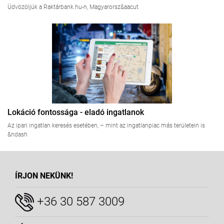
Üdvözöljük a Raktárbank.hu-n, Magyarorsz&aacut
Lokáció fontossága - eladó ingatlanok
Az ipari ingatlan keresés esetében, – mint az ingatlanpiac más területein is
&ndash
ÍRJON NEKÜNK!
+36 30 587 3009