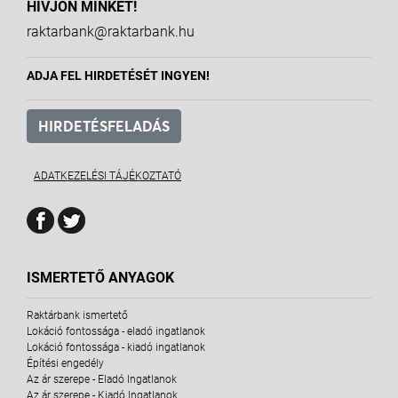
HÍVJON MINKET!
raktarbank@raktarbank.hu
ADJA FEL HIRDETÉSÉT INGYEN!
HIRDETÉSFELADÁS
ADATKEZELÉSI TÁJÉKOZTATÓ
ISMERTETŐ ANYAGOK
Raktárbank ismertető
Lokáció fontossága - eladó ingatlanok
Lokáció fontossága - kiadó ingatlanok
Építési engedély
Az ár szerepe - Eladó Ingatlanok
Az ár szerepe - Kiadó Ingatlanok